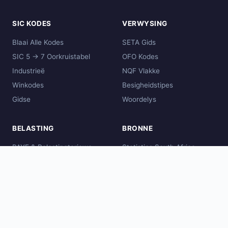
SIC KODES
VERWYSING
Blaai Alle Kodes
SETA Gids
SIC 5 → 7 Oorkruistabel
OFO Kodes
Industrieë
NQF Vlakke
Winkodes
Besigheidstipes
Gidse
Woordelys
BELASTING
BRONNE
PAYE & Belastingtariewe
Statistics South Africa
Vergelykings
SARS
Wêreldwye Kodes
CIPC
DHET
SAQA