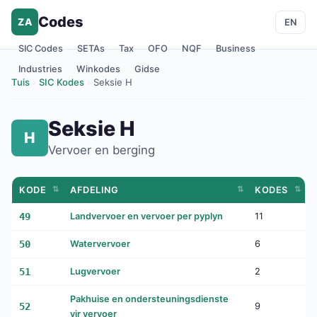
Codes
ZA
EN
SIC Codes
SETAs
Tax
OFO
NQF
Business
Industries
Winkodes
Gidse
Tuis
›
SIC Kodes
›
Seksie H
Seksie H
H
Vervoer en berging
KODE
AFDELING
KODES
49
Landvervoer en vervoer per pyplyn
11
50
Watervervoer
6
51
Lugvervoer
2
Pakhuise en ondersteuningsdienste
52
9
vir vervoer