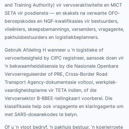
and Training Authority) vir vervoeraktiwiteite en MICT
SETA vir posdienste — en skakels na verwante OFO-
beroepskodes en NQF-kwalifikasies vir bestuurders,
vlieëniers, skeepsbemannings, versenders, vragagente,
pakhuisbestuurders en logistiekbeplanners.
Gebruik Afdeling H wanneer u ’n logistieke of
vervoerbesigheid by CIPC registreer, aansoek doen vir
’n bekwaamheidslisensie by die Nasionale Openbare
Vervoerreguleerder of PRE, Cross-Border Road
Transport Agency-dokumentasie voltooi, werkplek-
vaardigheidsplanne vir TETA indien, of die
Vervoersektor B-BBEE-tellingkaart voorberei. Die
klassifikasie help ook vragagente en klaringagente om
met SARS-doeanekodes te belyn.
Of u ’n vloot bedryf, ’n pakhuis bestuur, ’n koerierroete