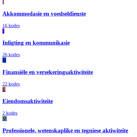
I
Akkommodasie en voedseldienste
16 kodes
J
Inligting en kommunikasie
26 kodes
K
Finansiële en versekeringsaktiwiteite
22 kodes
L
Eiendomsaktiwiteite
2 kodes
M
Professionele, wetenskaplike en tegniese aktiwiteite