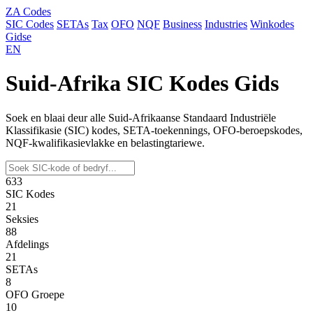
ZA
Codes
SIC Codes
SETAs
Tax
OFO
NQF
Business
Industries
Winkodes
Gidse
EN
Suid-Afrika
SIC Kodes
Gids
Soek en blaai deur alle Suid-Afrikaanse Standaard Industriële
Klassifikasie (SIC) kodes, SETA-toekennings, OFO-beroepskodes,
NQF-kwalifikasievlakke en belastingtariewe.
633
SIC Kodes
21
Seksies
88
Afdelings
21
SETAs
8
OFO Groepe
10