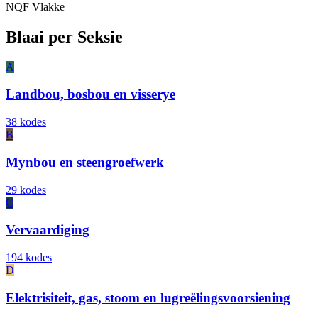
NQF Vlakke
Blaai per Seksie
A
Landbou, bosbou en visserye
38 kodes
B
Mynbou en steengroefwerk
29 kodes
C
Vervaardiging
194 kodes
D
Elektrisiteit, gas, stoom en lugreëlingsvoorsiening