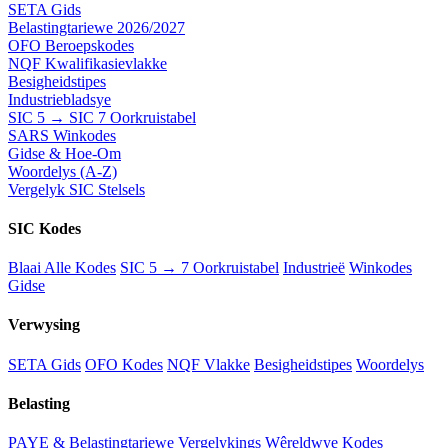
SETA Gids
Belastingtariewe 2026/2027
OFO Beroepskodes
NQF Kwalifikasievlakke
Besigheidstipes
Industriebladsye
SIC 5 → SIC 7 Oorkruistabel
SARS Winkodes
Gidse & Hoe-Om
Woordelys (A-Z)
Vergelyk SIC Stelsels
SIC Kodes
Blaai Alle Kodes
SIC 5 → 7 Oorkruistabel
Industrieë
Winkodes
Gidse
Verwysing
SETA Gids
OFO Kodes
NQF Vlakke
Besigheidstipes
Woordelys
Belasting
PAYE & Belastingtariewe
Vergelykings
Wêreldwye Kodes