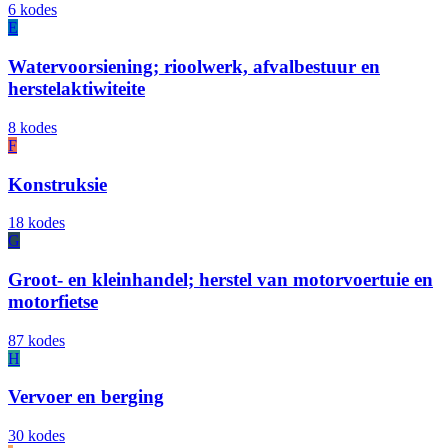
6 kodes
E
Watervoorsiening; rioolwerk, afvalbestuur en
herstelaktiwiteite
8 kodes
F
Konstruksie
18 kodes
G
Groot- en kleinhandel; herstel van motorvoertuie en
motorfietse
87 kodes
H
Vervoer en berging
30 kodes